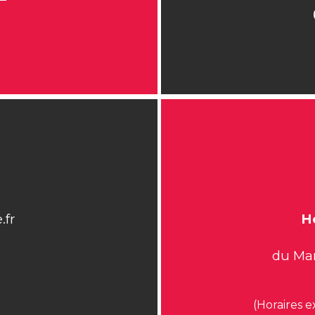
.fr
H
du Mar
(Horaires e