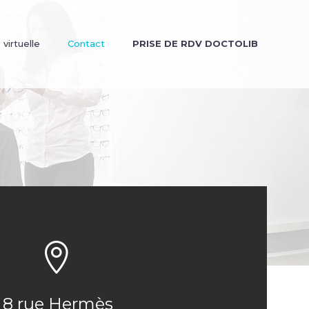
 virtuelle
Contact
PRISE DE RDV DOCTOLIB


8 rue Hermès