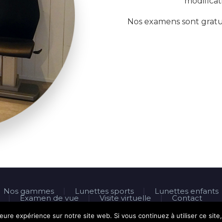
modificat
Nos examens sont gratu
Nos gammes
Lunettes sports
Lunettes enfants
Examen de vue
Visite virtuelle
Contact
PRISE DE RDV DOCTOLIB
leure expérience sur notre site web. Si vous continuez à utiliser ce sit