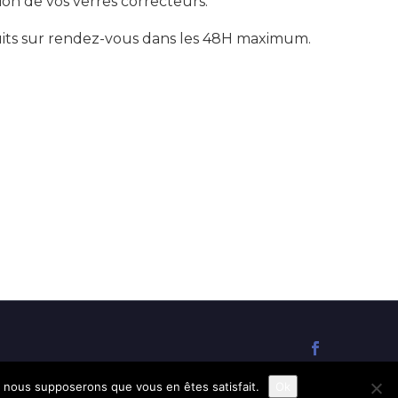
ion de vos verres correcteurs.
its sur rendez-vous dans les 48H maximum.
e, nous supposerons que vous en êtes satisfait.
Ok