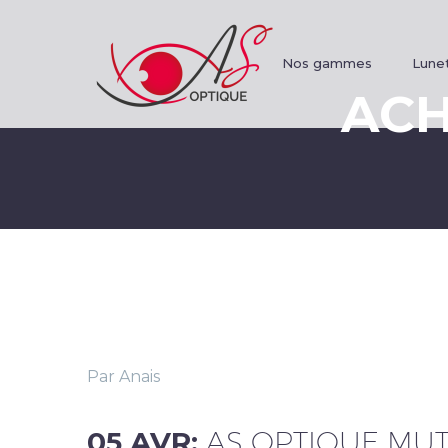
Nos gammes
Lunet
ACH
Par Anais
05 AVR:
AS OPTIQUE MUT