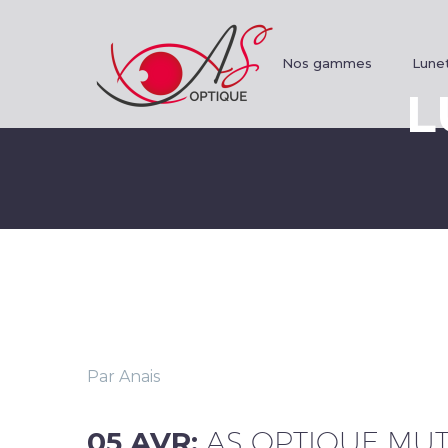
Nos gammes
Lunet
L
Par Anais
05 AVR:
AS OPTIQUE MUT