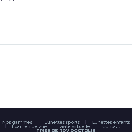
Nos gammes
Lunettes sports
Lunettes enfants
Examen de vue
Visite virtuelle
Contact
PRISE DE RDV DOCTOLIB